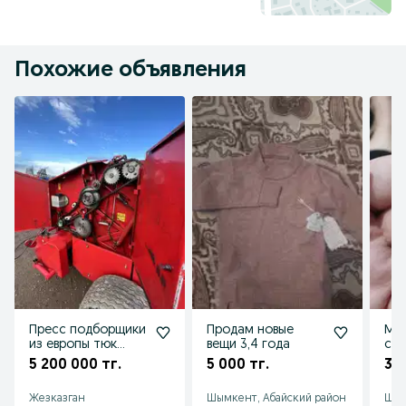
Похожие объявления
Пресс подборщики
Продам новые
Мон
из европы тюк
вещи 3,4 года
све
руллон , ременные
и б
5 200 000 тг.
5 000 тг.
3 0
и вальцевые
ска
Жезказган
Шымкент, Абайский район
Шым