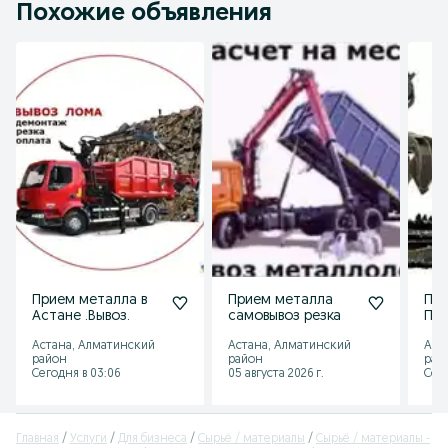
Похожие объявления
Прием металла в
Прием металла
При
Астане .Вывоз.
самовывоз резка
Пр
Астана, Алматинский
Астана, Алматинский
Аст
район
район
рай
Сегодня в 03:06
05 августа 2026 г.
Сего
Главная
Услуги
Для бизнеса
Сырьё / материалы
Сырьё / материалы -