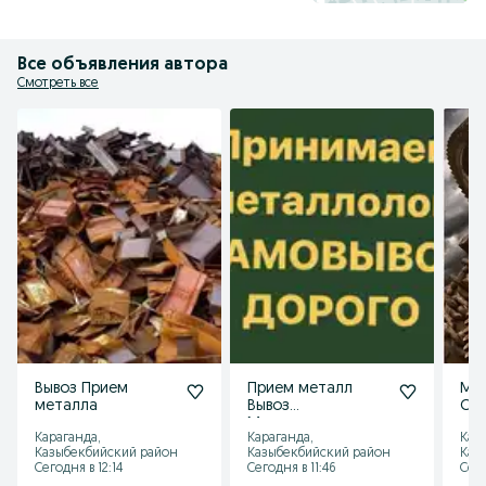
Все объявления автора
Смотреть все
Вывоз Прием
Прием металл
Ме
металла
Вывоз
Са
Металлолом
Караганда,
Караганда,
Кар
Казыбекбийский район
Казыбекбийский район
Каз
Сегодня в 12:14
Сегодня в 11:46
Сего