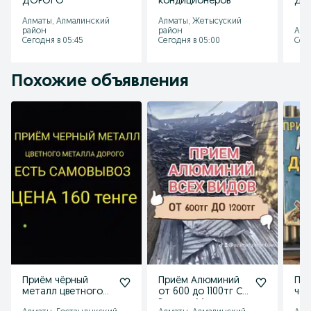
ДОРОГО
кондиционеров
ДО
Алматы, Алмалинский
Алматы, Жетысуский
район
район
Алм
Сегодня в 05:45
Сегодня в 05:00
Сего
Похожие объявления
Приём чёрный
Приём Алюминий
Пр
металл цветного
от 600 до 1100тг С
чер
лома самовывоз
Весами Металл
ме