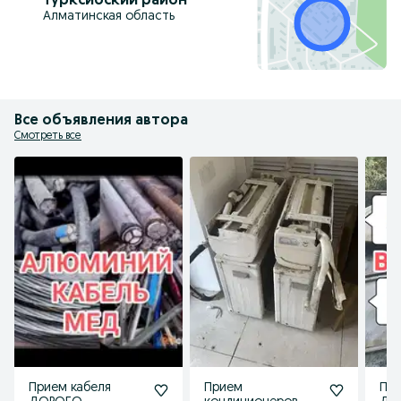
Турксибский район
Алматинская область
Все объявления автора
Смотреть все
Прием кабеля
Прием
Пр