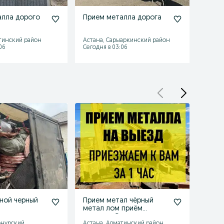
алла дорого
Прием металла дорога
Прие
Само
тинский район
Астана, Сарыаркинский район
Астан
06
Сегодня в 03:06
Сегодн
ной черный
Прием метал чёрный
Прие
метал лом приём
Само
металла Самовывозом
онурский
Астана, Алматинский район
Астан