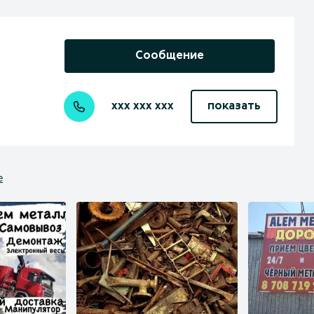
Сообщение
xxx xxx xxx
показать
е