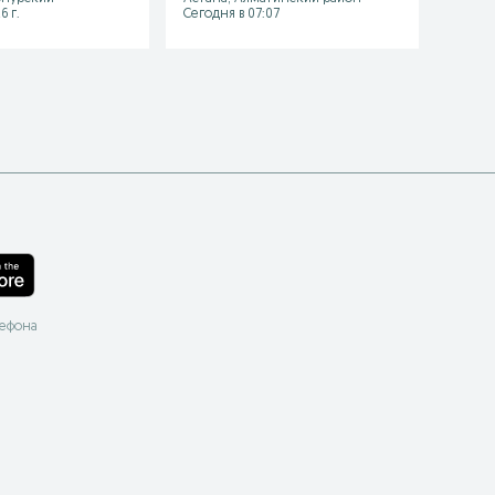
Астана
6 г.
Сегодня в 07:07
Сегодн
лефона