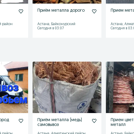
Приём металла дорого
Прием мет
й район
Астана, Байконурский
Астана, Алма
Сегодня в 03:07
Сегодня в 03:
ород
Приём металла (медь)
Прием цвет
самовывоз
металл
й район
Астана, Алматинский район
Астана, Байк