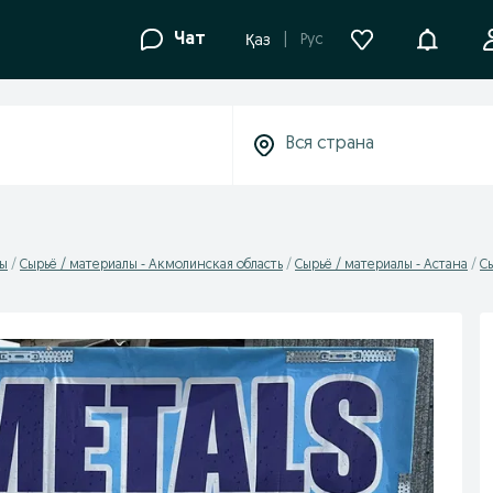
Уведомле
Чат
Рус
Қаз
лы
Сырьё / материалы - Акмолинская область
Сырьё / материалы - Астана
С