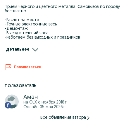
Прием чёрного и цветного металла. Самовывоз по городу
бесплатно.
-Расчет на месте
-Точные электронные весы
-Демонтаж
-Выезд в течений часа
-Работаем без выходных и праздников
Приедим быстро проведём работу качественно. Грузчики
Детальнее
имеются вам не нужно что то делатьУйден алып кетемиз
ватцапка фотосын жибериниздер
Фотога карап багасын айтамыз
Канылтыр атценковка арзан журеди
Пожаловаться
Таза темир жаксы багада фотосын корип айтамыз
Втсап номер
Металл Фото отправтье на ватсап
Патом скажем цену
ПОЛЬЗОВАТЕЛЬ
Аман
на OLX с
ноября 2018 г.
Онлайн 05 мая 2026 г.
Все объявления автора