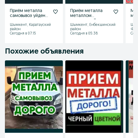
Приём металла
Приём металла
Ме
самовывоз уйден
металлом
мет
ап кетемиз
самовывоз Темир
сам
Шымкент, Каратауский
Шымкент, Енбекшинский
Шым
металлом темир
кабылдаймыз
ап 
район
район
Фар
уйден ап кетемиз
све
Сегодня в 07:15
Сегодня в 05:38
Сего
и
Похожие объявления