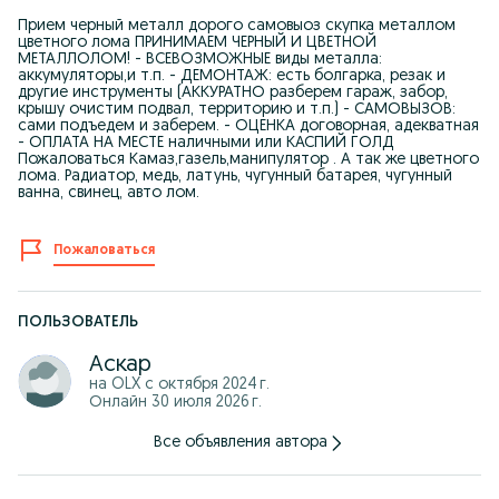
Прием черный металл дорого самовыоз скупка металлом
цветного лома ПРИНИМАЕМ ЧЕРНЫЙ И ЦВЕТНОЙ
МЕТАЛЛОЛОМ! - ВСЕВОЗМОЖНЫЕ виды металла:
аккумуляторы,и т.п. - ДЕМОНТАЖ: есть болгарка, резак и
другие инструменты (АККУРАТНО разберем гараж, забор,
крышу очистим подвал, территорию и т.п.) - САМОВЫЗОВ:
сами подъедем и заберем. - ОЦЕНКА договорная, адекватная
- ОПЛАТА НА МЕСТЕ наличными или КАСПИЙ ГОЛД
Пожаловаться Камаз,газель,манипулятор . А так же цветного
лома. Радиатор, медь, латунь, чугунный батарея, чугунный
ванна, свинец, авто лом.
Пожаловаться
ПОЛЬЗОВАТЕЛЬ
Аскар
на OLX с
октября 2024 г.
Онлайн 30 июля 2026 г.
Все объявления автора