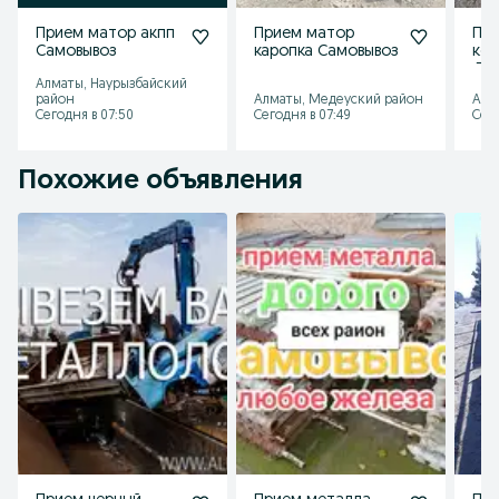
Прием матор акпп
Прием матор
Пр
Самовывоз
каропка Самовывоз
ко
ДО
Алматы, Наурызбайский
район
Алматы, Медеуский район
Алм
Сегодня в 07:50
Сегодня в 07:49
Сего
Похожие объявления