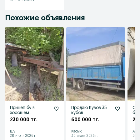
16 июля 2026 г.
Похожие объявления
Прицеп бу в
Продаю Кузов 35
Ср
хорошем
кубов
буд
состоянии
230 000 тг.
600 000 тг.
20
Шу
Касык
Аса
28 июля 2026 г.
30 июля 2026 г.
30 и