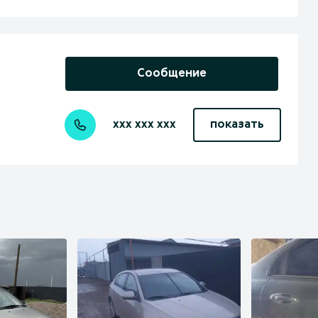
Сообщение
xxx xxx xxx
показать