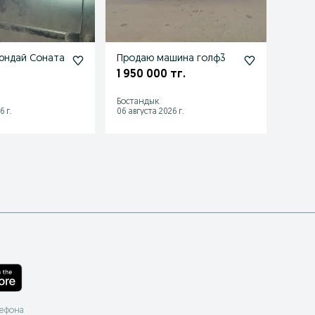
юндай Соната
Продаю машина голф3
Прод
1 950 000 тг.
1 80
Бостандык
Талас
6 г.
06 августа 2026 г.
15 июл
лефона