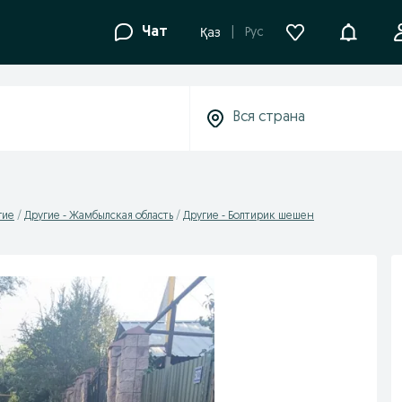
Уведомле
Чат
Рус
Қаз
гие
Другие - Жамбылская область
Другие - Болтирик шешен