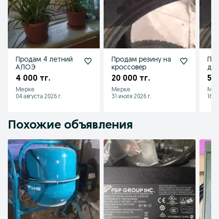
Продам 4 летний
Продам резину на
Про
АЛОЭ
кроссовер
до
4 000 тг.
20 000 тг.
5 0
Мерке
Мерке
Мер
04 августа 2026 г.
31 июля 2026 г.
16 и
Похожие объявления