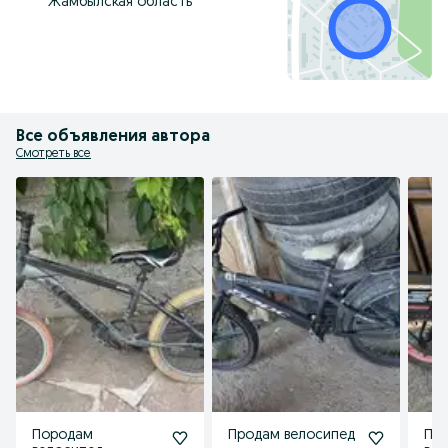
Жамбылская область
Все объявления автора
Смотреть все
Породам
Продам велосипед
Про