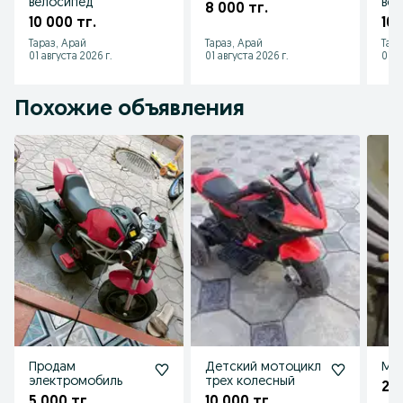
велосипед
вел
8 000 тг.
10 000 тг.
10 
Тараз, Арай
Тараз, Арай
Тара
01 августа 2026 г.
01 августа 2026 г.
01 а
Похожие объявления
Продам
Детский мотоцикл
Мот
электромобиль
трех колесный
20 
5 000 тг.
10 000 тг.