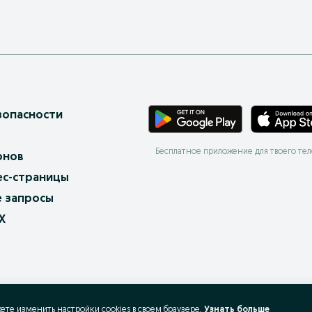
зопасности
Бесплатное приложение для твоего те
онов
ес-страницы
 запросы
X
жете изменить настройки cookies в своeм браузере.
Узнать больше