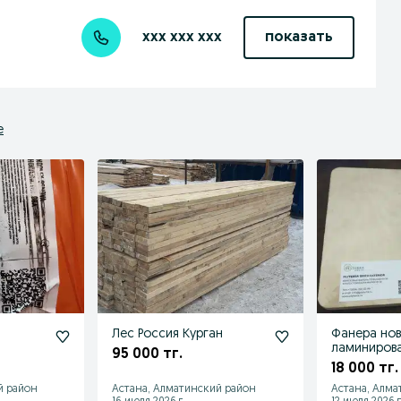
xxx xxx xxx
показать
е
Лес Россия Курган
Фанера нов
ламинирова
95 000 тг.
опаловачна
18 000 тг.
транспорт
й район
Астана, Алматинский район
Астана, Алма