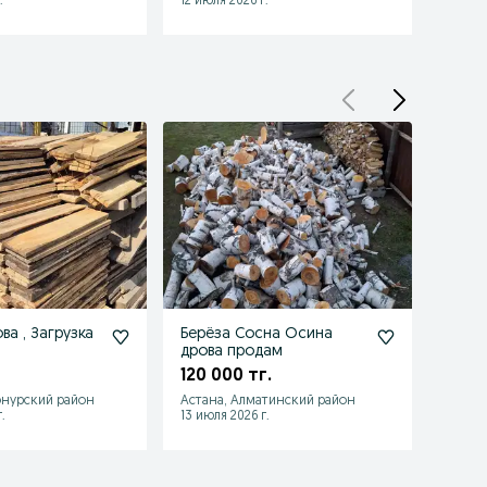
.
12 июля 2026 г.
11 июля
а , Загрузка
Берёза Сосна Осина
Дрова
дрова продам
20 0
120 000 тг.
онурский район
Астана, Алматинский район
Астан
.
13 июля 2026 г.
22 июл