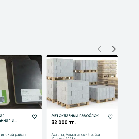
ая
Автоклавный газоблок
Шифе
нная и
асбес
32 000 тг.
я
2 500
ная
тинский район
Астана, Алматинский район
Астан