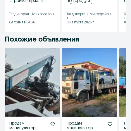
стройматериалы
по городу и
ст
переезды по
области до 2 тонн
,оф
городу и области
кузов 4.20
,пе
Талдыкорган, Микрорайон
Талдыкорган, Микрорайон
Тал
кузов 4.20
гор
1
1
1
Сегодня в 04:36
06 августа 2026 г.
05 а
Похожие объявления
Продам
Продам
Пр
манипулятор
манипулятор
ман