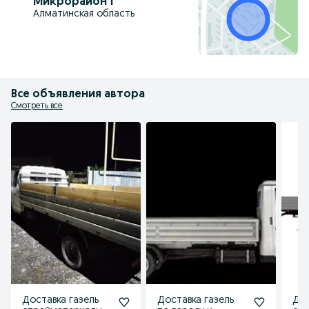
Микрорайон 1
Алматинская область
Все объявления автора
Смотреть все
Доставка газель
Доставка газель
Дос