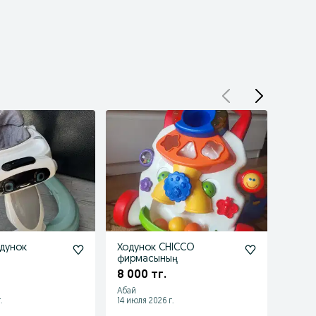
дунок
Ходунок CHICCO
Прода
фирмасының
хоро
8 000 тг.
5 00
Абай
Алмат
.
14 июля 2026 г.
25 июл