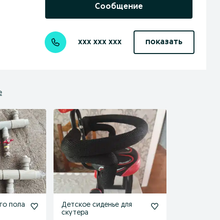
Сообщение
xxx xxx xxx
показать
е
го пола
Детское сиденье для
скутера