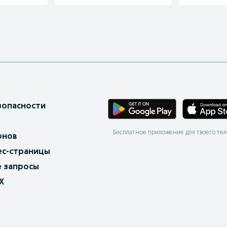
зопасности
Бесплатное приложение для твоего те
онов
ес-страницы
 запросы
X