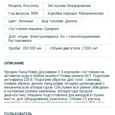
Модель: Discovery
Тип кузова: Внедорожник
Год выпуска: 1999 
Коробка передач: Механическая
Цвет: Зеленый
Вид топлива: Дизель
Состояние машины: Среднее
Доп. опции: Электрозеркала, Эл. стеклоподъемники, 
Растаможена
Пробег: 350 000 км
Объем двигателя: 2 500 см³
ОПИСАНИЕ
Продам Ланд Ровер Дискавери 2, в хорошем состоянии на
активном ходу в любой момент! Новая резина М/Т. Подогрев
антифриза 220 В. Подогрев обратки Диз.топл. ,самовар,
пневма убрана, дизель ланд ровер четырех цилиндровый с
механической аппаратурой, Обслужен все ремни обводные
и натяжные ролики заменены, аппаратура прошла
диагностику. Машина подготовлена для выездов в глухие
места, доп оборудование узаконено. Объем 2.5 расход
минимальный в среднем 10 литров. Есть недочёты!!! В цену
включено всё машина рабочая приходите смотрите.
реальному покупателю торг.
ПОЛЬЗОВАТЕЛЬ