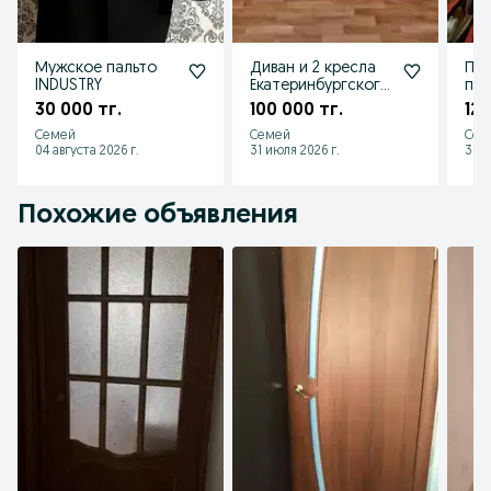
Мужское пальто
Диван и 2 кресла
Пр
INDUSTRY
Екатеринбургского
пал
производство
30 000 тг.
100 000 тг.
120
Семей
Семей
Сем
04 августа 2026 г.
31 июля 2026 г.
31 и
Похожие объявления