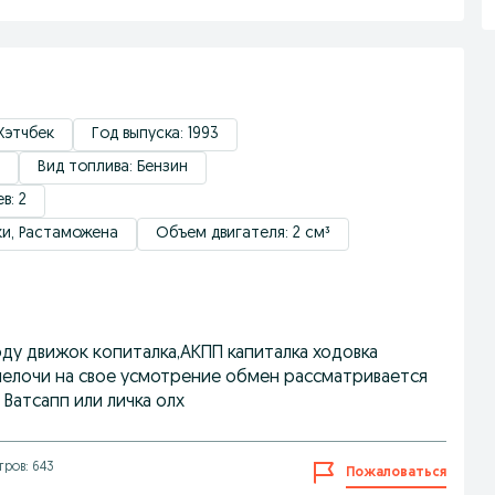
 Хэтчбек
Год выпуска: 1993
Вид топлива: Бензин
в: 2
ки, Растаможена
Объем двигателя: 2 см³
ходу движок копиталка,АКПП капиталка ходовка
 мелочи на свое усмотрение обмен рассматривается
Ватсапп или личка олх
ров: 643
Пожаловаться