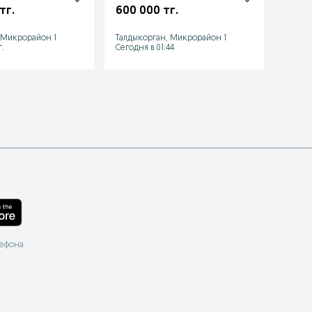
митсу
тг.
600 000 тг.
700 
 Микрорайон 1
Талдыкорган, Микрорайон 1
Шымы
.
Сегодня в 01:44
21 июля
лефона