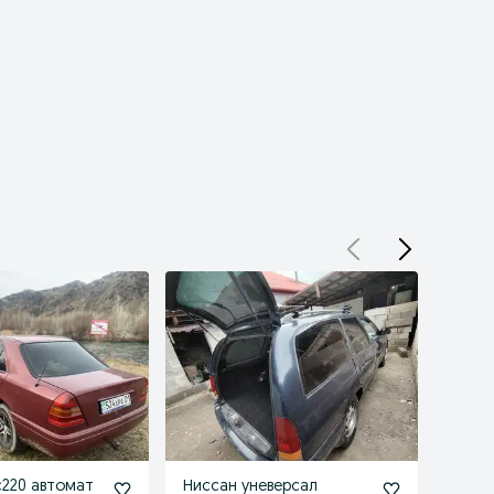
220 автомат
Ниссан уневерсал
Маши