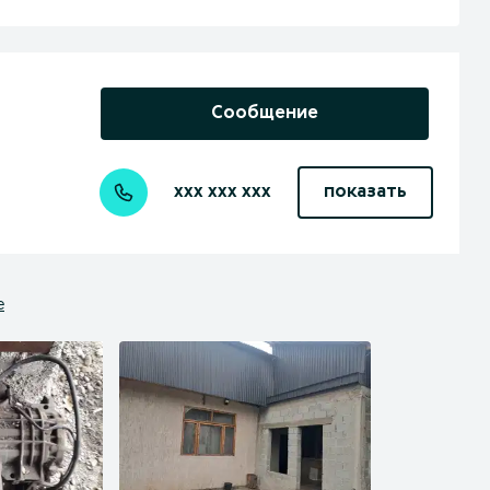
Сообщение
xxx xxx xxx
показать
е