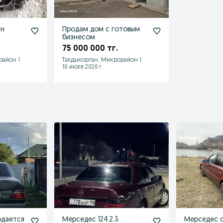
ан
Продам дом с готовым
бизнесом
75 000 000 тг.
район 1
Талдыкорган, Микрорайон 1
16 июля 2026 г.
одается
Мерседес 124.2.3
Мерседес с