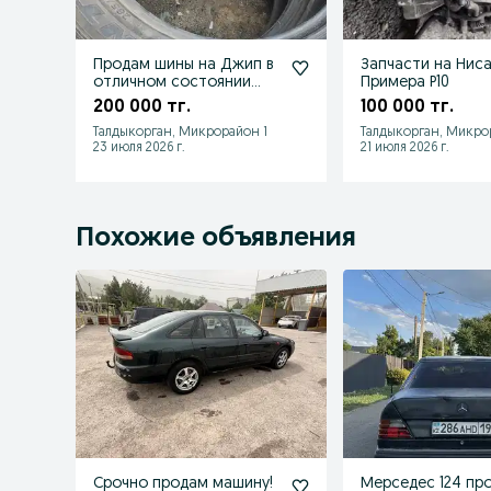
Продам шины на Джип в
Запчасти на Нис
отличном состоянии
Примера Р10
новые просто
200 000 тг.
100 000 тг.
залежались
Талдыкорган, Микрорайон 1
Талдыкорган, Микро
23 июля 2026 г.
21 июля 2026 г.
Похожие объявления
Срочно продам машину!
Мерседес 124 пр