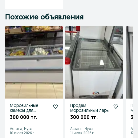
Похожие объявления
Морозильные
Продам
Пр
камеры для
морозильный ларь
мо
продуктов
кам
300 000 тг.
300 000 тг.
30
Астана, Нура
Астана, Нура
Аст
10 июля 2026 г.
11 июля 2026 г.
12 и