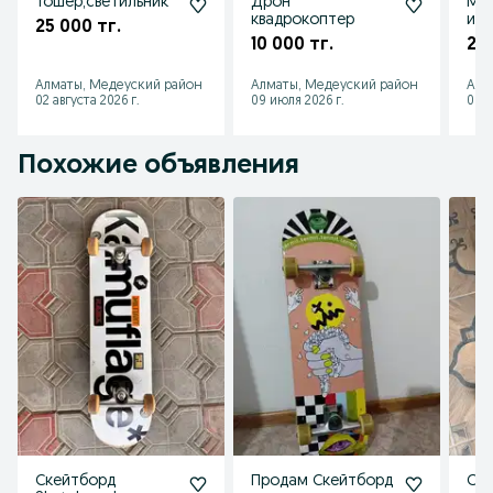
Тошер,светильник
Дрон
Муз
квадрокоптер
ин
25 000 тг.
уку
10 000 тг.
20 
Алматы, Медеуский район
Алматы, Медеуский район
Алм
02 августа 2026 г.
09 июля 2026 г.
09 и
Похожие объявления
Скейтборд
Продам Скейтборд