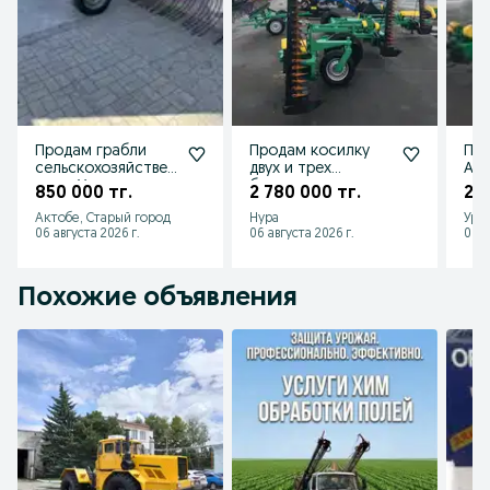
Продам грабли
Продам косилку
Про
сельскохозяйствен
двух и трех
Ак
ные в Уральске
брусную
850 000 тг.
2 780 000 тг.
2 7
Актобе, Старый город
Нура
Урал
06 августа 2026 г.
06 августа 2026 г.
06 а
Похожие объявления