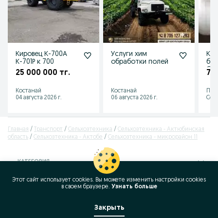
Кировец К-700А
Услуги хим
Ко
К-701Р к 700
обработки полей
бе
CE
25 000 000 тг.
70
2/8
Костанай
Костанай
Пав
04 августа 2026 г.
06 августа 2026 г.
Сего
Главная
Транспорт
Сельхозтехника
Сельхозтехника - Актюбинская
область
Сельхозтехника - Актобе
Сельхозтехника - микрорайон 11
КАТЕГОРИЯ
Этот сайт использует cookies. Вы можете изменить настройки cookies
ID:
397293134
в своeм браузере.
Узнать больше
Просмотров: 95
Закрыть
Позвонить / SMS
Сообщение