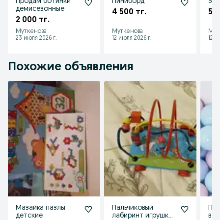
Продам ботинки
Пиниборд
Зим
демисезонные
4 500 тг.
5 0
2 000 тг.
Муткенова
Муткенова
Мут
23 июля 2026 г.
12 июля 2026 г.
12 и
Похожие объявления
Мазайка пазлы
Пальчиковый
Про
детские
лабиринт игрушка
в к