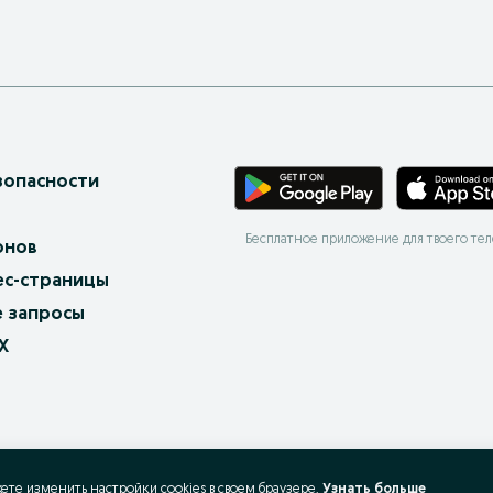
зопасности
Бесплатное приложение для твоего те
онов
ес-страницы
 запросы
X
жете изменить настройки cookies в своeм браузере.
Узнать больше