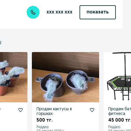
xxx xxx xxx
показать
е
в
Продам кактусы в
Продам бат
горшках.
фитнеса.
500 тг.
45 000 тг
Риддер
Риддер