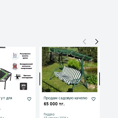
ут для
Продам садовую качелю
Прод
кост
65 000 тг.
.
10 00
Риддер
Ридде