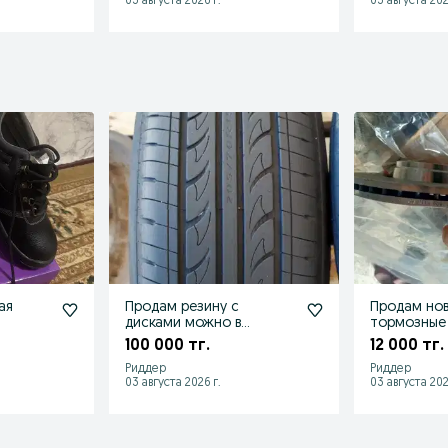
03 августа 2026 г.
03 августа 202
ая
Продам резину с
Продам но
дисками можно в
тормозные
рассрочьку
передние
100 000 тг.
12 000 тг.
Риддер
Риддер
03 августа 2026 г.
03 августа 202