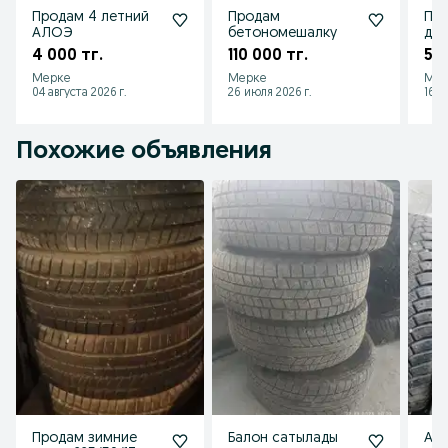
Продам 4 летний
Продам
Про
АЛОЭ
бетономешалку
до
4 000 тг.
110 000 тг.
5 0
Мерке
Мерке
Мер
04 августа 2026 г.
26 июля 2026 г.
16 и
Похожие объявления
Продам зимние
Балон сатылады
Авт