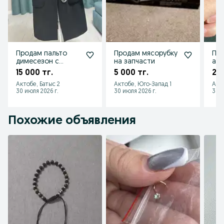
Продам пальто
Продам мясорубку
Про
димесезон с
на запчасти
акс
норковым
15 000 тг.
5 000 тг.
2 0
воротником
Актобе, Батыс 2
Актобе, Юго-Запад 1
Акт
30 июля 2026 г.
30 июля 2026 г.
30 и
Похожие объявления