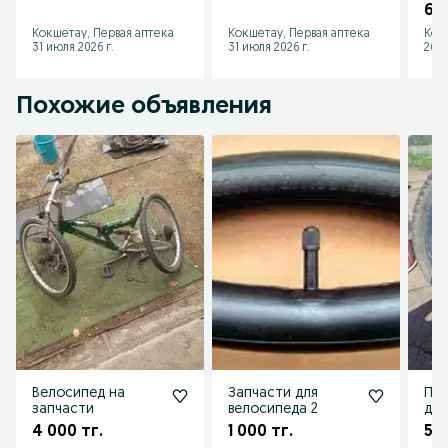
6 0
Кокшетау, Первая аптека
Кокшетау, Первая аптека
Кок
31 июля 2026 г.
31 июля 2026 г.
26 и
Похожие объявления
Велосипед на
Запчасти для
Про
запчасти
велосипеда 2
дис
4 000 тг.
1 000 тг.
5 5