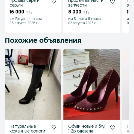
Продам серьги
Продам запчасти
Про
серьги
запчасти
зап
16 000 тг.
8 000 тг.
15 
им.Балуана Шолака
им.Балуана Шолака
им.
06 августа 2026 г.
02 августа 2026 г.
02 а
Похожие объявления
Натуральные
Обуви новые и б/у(
Про
кожанные сопоги
1-2р одевала)
нор