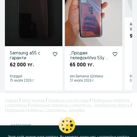
Арб
ХО
90 
Samsung a55 с
,,Продам
гаранти
телефонVivo 53y в
хорошем
62 000 тг.
65 000 тг.
состоянии
Кордай
им.Балуана Шолака
Кор
15 июля 2026 г.
31 июля 2026 г.
05 а
Главная
Электроника
Телефоны и аксессуары
Мобильные телефоны
/ смартфоны
Мобильные телефоны / смартфоны - Жамбылская область
Мобильные телефоны / смартфоны - Байдибек
КАТЕГОРИЯ