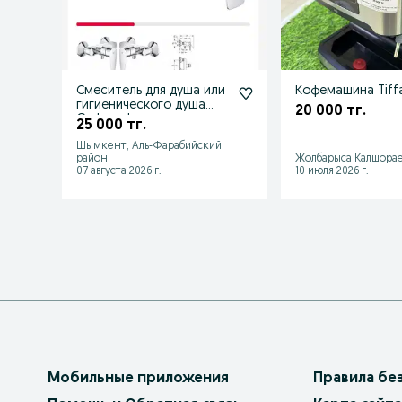
Смеситель для душа или
Кофемашина Tiff
гигиенического душа
20 000 тг.
Grohe edge
25 000 тг.
Шымкент, Аль-Фарабийский
район
Жолбарыса Калшорае
07 августа 2026 г.
10 июля 2026 г.
Мобильные приложения
Правила бе