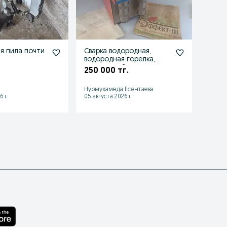
я пила почти
Сварка водородная,
Пери
водородная горелка,
офис
водородный генератор
250 000 тг.
100 
Нурмухамеда Есентаева
Тараз,
6 г.
05 августа 2026 г.
07 авгу