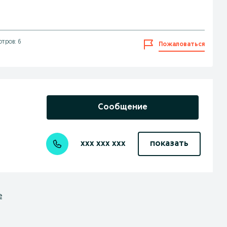
тров: 6
Пожаловаться
Сообщение
xxx xxx xxx
показать
е