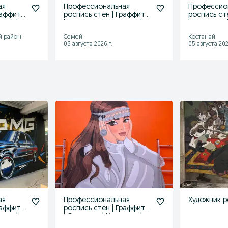
ая
Профессиональная
Профессио
раффити
роспись стен | Граффити
роспись ст
жник |
| Стритарт | Художник |
| Стритарт 
Мурал
Мурал
й район
Семей
Костанай
05 августа 2026 г.
05 августа 202
ая
Профессиональная
Художник р
раффити
роспись стен | Граффити
жник |
| Стритарт | Художник |
Мурал