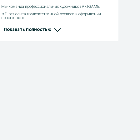
Мы-команда профессиональных художников ARTGAME.

 • 11 лет опыта в художественной росписи и оформлении 
пространств

 • Более 200 выполненных проектов: школы, детские сады, 
бизнес-центры, культурные объекты

 • Работаем по всему Казахстану

Показать полностью
 • Ручная работа+настенный принтер

 • В штате — профессиональные художники, дизайнеры и арт-
кураторы

 • Опыт работы с государственными учреждениями

Ждём Вашего звонка или сообщения для начала 
художественного процесса!