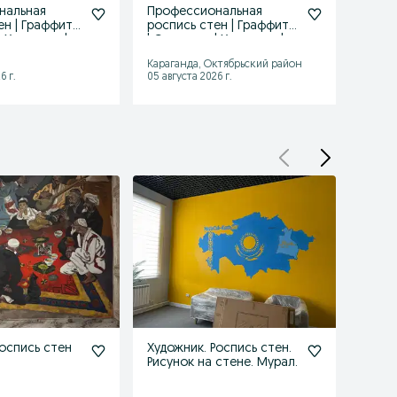
нальная
Профессиональная
Проф
ен | Граффити
роспись стен | Граффити
роспи
| Художник |
| Стритарт | Художник |
| Стр
Мурал
Мура
Караганда, Октябрьский район
Актобе
6 г.
05 августа 2026 г.
05 авгу
оспись стен
Художник. Роспись стен.
Роспи
Рисунок на стене. Мурал.
рисун
худо