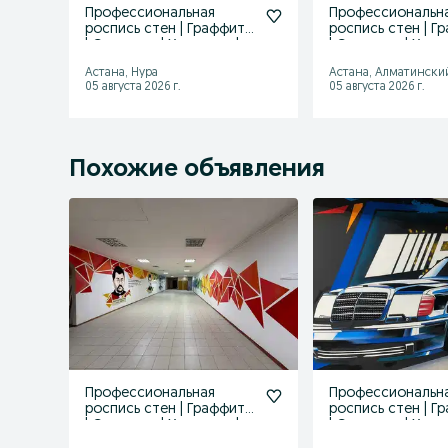
Профессиональная
Профессиональн
роспись стен | Граффити
роспись стен | Г
| Стритарт | Художник |
| Стритарт | Худо
Мурал
Мурал
Астана, Нура
Астана, Алматински
05 августа 2026 г.
05 августа 2026 г.
Похожие объявления
Профессиональная
Профессиональн
роспись стен | Граффити
роспись стен | Г
| Стритарт | Художник |
| Стритарт | Худо
Мурал
Мурал