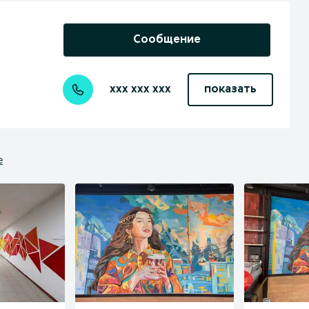
Сообщение
xxx xxx xxx
показать
е