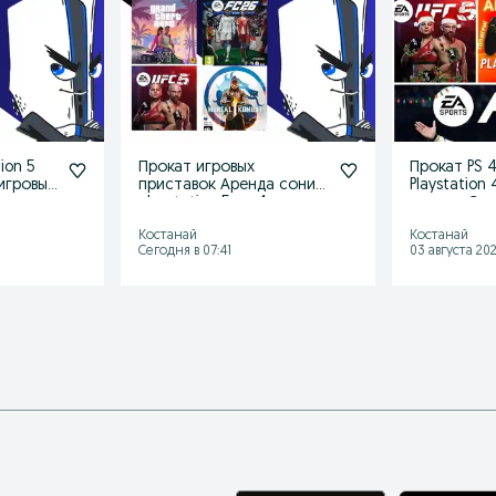
ion 5
Прокат игровых
Прокат PS 4,
игровых
приставок Аренда сони
Playstation
playstation 5 пс 4
аренда Сон
Костанай
Костанай
Сегодня в 07:41
03 августа 202