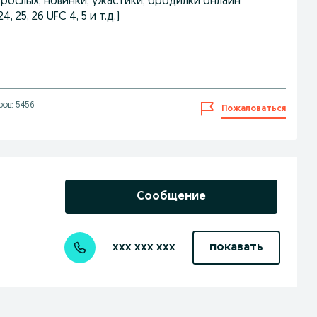
зрослых, новинки, ужастики, бродилки онлайн
4, 25, 26 UFC 4, 5 и т.д.)
ов: 5456
Пожаловаться
Сообщение
xxx xxx xxx
показать