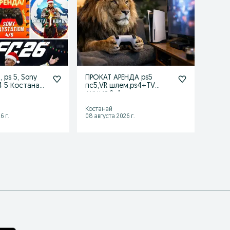
 ps 5, Sony
ПРОКАТ АРЕНДА ps5
Прока
 4 5 Костанай
пс5,VR шлем,ps4+TV
шлем
и акция
АКЦИЯ 2+1
сони
ps
Костанай
Коста
6 г.
08 августа 2026 г.
04 авгу