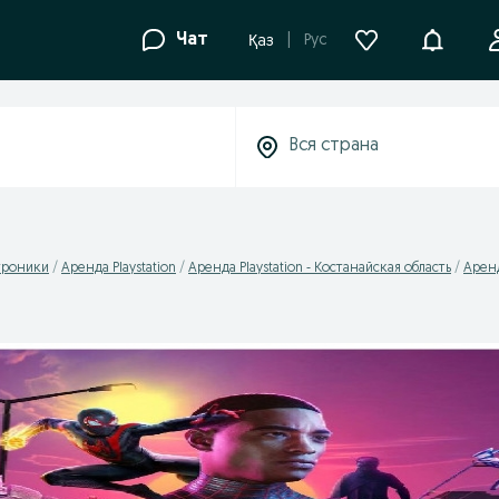
Уведомле
Чат
Рус
Қаз
троники
Аренда Playstation
Аренда Playstation - Костанайская область
Аренд