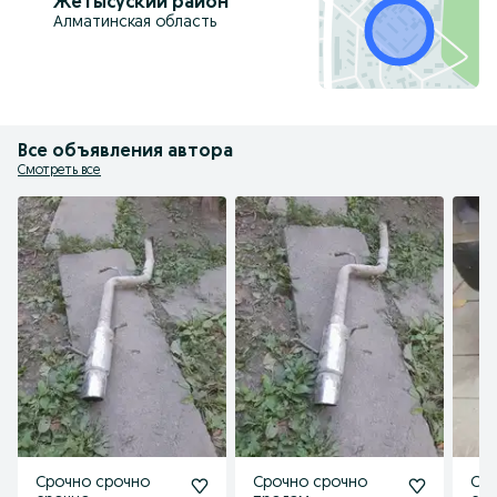
Жетысуский район
Алматинская область
Все объявления автора
Смотреть все
Срочно срочно
Срочно срочно
Ср