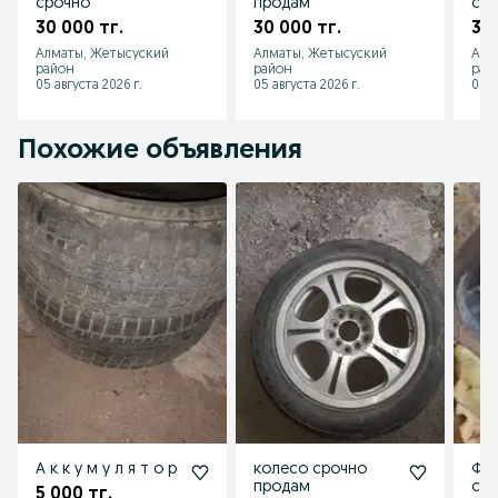
срочно
продам
ср
30 000 тг.
30 000 тг.
30 
Алматы, Жетысуский
Алматы, Жетысуский
Алм
район
район
рай
05 августа 2026 г.
05 августа 2026 г.
05 а
Похожие объявления
А к к у м у л я т о р
колесо срочно
Фл
продам
ср
5 000 тг.