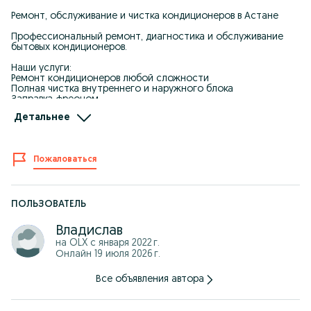
Ремонт, обслуживание и чистка кондиционеров в Астане
Профессиональный ремонт, диагностика и обслуживание
бытовых кондиционеров.
Наши услуги:
Ремонт кондиционеров любой сложности
Полная чистка внутреннего и наружного блока
Заправка фреоном
Диагностика неисправностей Профилактическое
Детальнее
обслуживание
Выезд в день обращения
Гарантия на все виды работ
Пожаловаться
Честные цены без скрытых доплат
Работаем с частными клиентами и организациями
Работаем быстро, качественно и с оригинальными
запчастями гарантией на всю нашу работу (1год)
ПОЛЬЗОВАТЕЛЬ
Владислав
на OLX с
января 2022 г.
Онлайн 19 июля 2026 г.
Все объявления автора