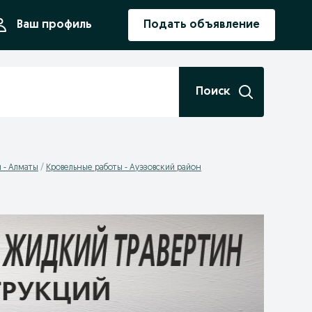
ния
Ваш профиль
Подать объявление
Поиск
 - Алматы
Кровельные работы - Ауэзовский район