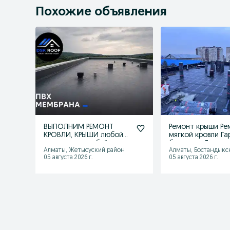
Похожие объявления
ВЫПОЛНИМ РЕМОНТ
Ремонт крыши Ре
КРОВЛИ, КРЫШИ любой
мягкой кровли Г
сложности и объёма в
балконов Демонтаж
Алматы, Жетысуский район
Алматы, Бостандыкс
Алматы
монтаж
05 августа 2026 г.
05 августа 2026 г.