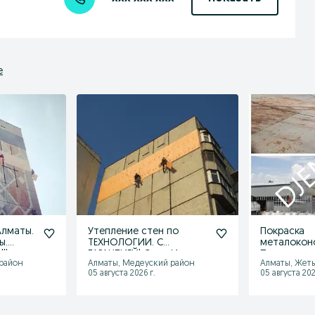
е
Алматы.
Утепление стен по
Покраска
ы.
ТЕХНОЛОГИИ. С
металоконс
!!
ГАРАНТИЕЙ! СкидкИ
Покраска к
 район
Алматы, Медеуский район
Алматы, Жет
емкостей.
05 августа 2026 г.
05 августа 202