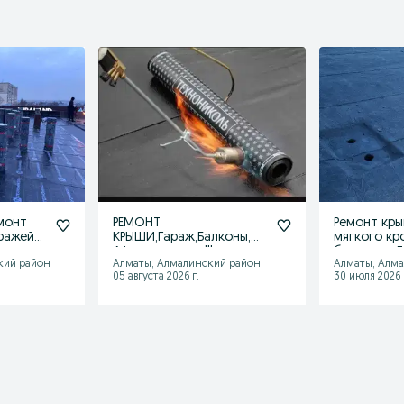
монт
РЕМОНТ
Ремонт кр
аражей
КРЫШИ,Гараж,Балконы,
мягкого кр
,Мягкая кровля !!!
балконов 
кий район
Алматы, Алмалинский район
Алматы, Алм
Технониколь Унифлекс
мягка
05 августа 2026 г.
30 июля 2026 