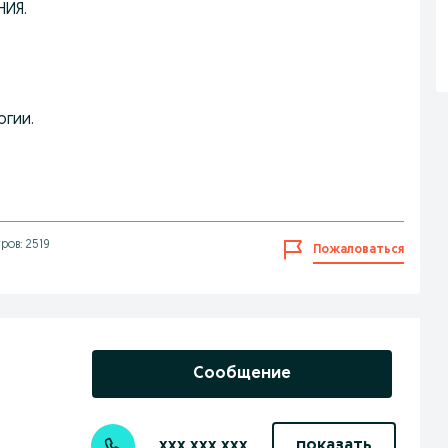
НИЯ.
огии.
ров: 2519
Пожаловаться
Сообщение
xxx xxx xxx
показать