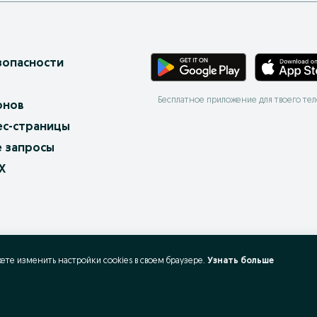
зопасности
Бесплатное приложение для твоего те
онов
ес-страницы
 запросы
X
жете изменить настройки cookies в своeм браузере.
Узнать больше