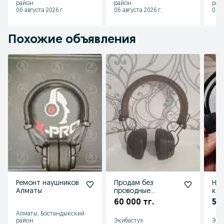
район
район
рай
06 августа 2026 г.
06 августа 2026 г.
06 а
Похожие объявления
Ремонт наушников
Продам без
Нау
Алматы
проводные
ко
наушники в
60 000 тг.
5 0
хорошем качестве
Алматы, Бостандыкский
район
Экибастуз
Эки