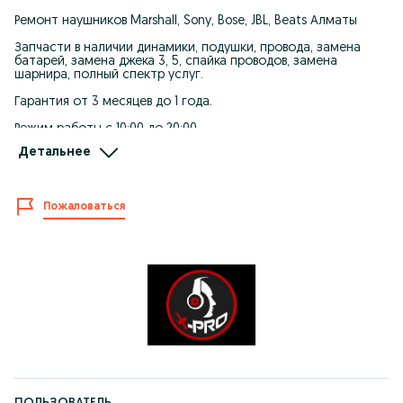
Ремонт наушников Marshall, Sony, Bose, JBL, Beats Алматы
Запчасти в наличии динамики, подушки, провода, замена
батарей, замена джека 3, 5, спайка проводов, замена
шарнира, полный спектр услуг.
Гарантия от 3 месяцев до 1 года.
Режим работы с 10:00 до 20:00
Пн. Вт. Ср. Чт. Пт. Сб. Вск
Детальнее
Магазин наушников X-Pro
Мастерская наушников X-Pro
Сайт наушники.kz
Пожаловаться
Наш адрес г. Алматы ул. Тимирязева мкр.Коктем 2 дом 1