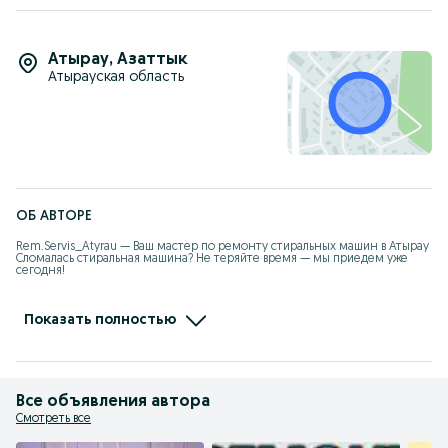
Атырау
,
Азаттык
Атырауская область
ОБ АВТОРЕ
Rem.Servis_Atyrau — Ваш мастер по ремонту стиральных машин в Атырау

Сломалась стиральная машина? Не теряйте время — мы приедем уже 
сегодня!

Ремонт на дому — вам не нужно никуда ехать

Оригинальные запчасти, всегда в наличии

Показать полностью
Работаем быстро: диагностика и ремонт в день обращения

Официальная гарантия — 1 год на все виды ремонта

Опытный мастер: Денис. Надёжно, честно, профессионально.

Все объявления автора
Звоните прямо сейчас — и ваша стиральная машина снова будет как 
Смотреть все
новая!