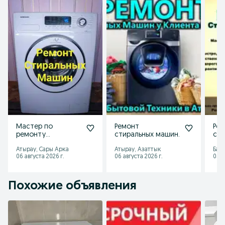
Мастер по
Ремонт
Ре
ремонту
стиральных машин.
сти
стиральных машин.
в д
Атырау, Сары Арка
Атырау, Азаттык
Бал
06 августа 2026 г.
06 августа 2026 г.
05 а
Похожие объявления