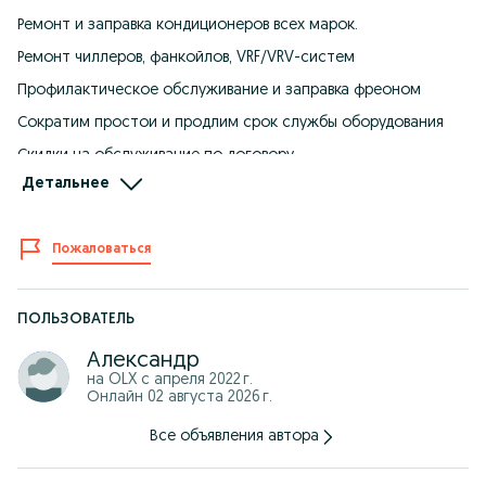
Ремонт и заправка кондиционеров всех марок.
Ремонт чиллеров, фанкойлов, VRF/VRV-систем
Профилактическое обслуживание и заправка фреоном
Сократим простои и продлим срок службы оборудования
Скидки на обслуживание по договору
Работаем без посредников
Детальнее
Работаем 24/7
Выезд мастера — в день обращения
Пожаловаться
Большой опыт работы более 10 лет,
Гарантия!!!
Звоните прямо сейчас — консультация бесплатная!
ПОЛЬЗОВАТЕЛЬ
Тел. ********229
WhatsApp — 87******229
Александр
на OLX с
апреля 2022 г.
Онлайн 02 августа 2026 г.
Все объявления автора