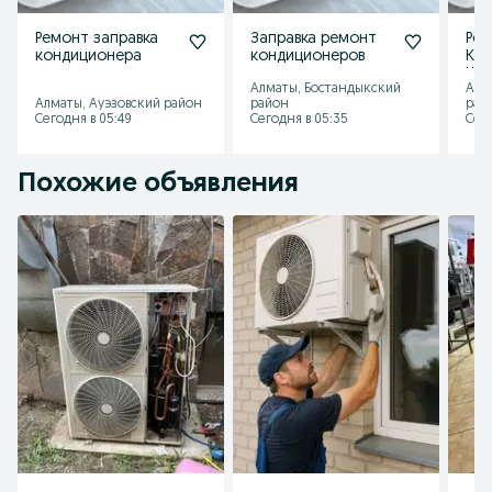
Ремонт заправка
Заправка ремонт
Рем
кондиционера
кондиционеров
Кон
Чил
Алматы, Бостандыкский
Алм
Фа
Алматы, Ауэзовский район
район
рай
VRF
Сегодня в 05:49
Сегодня в 05:35
Сего
Похожие объявления