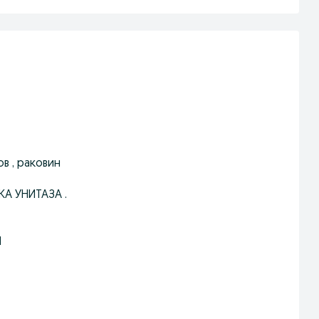
ов , раковин
А УНИТАЗА .
Н