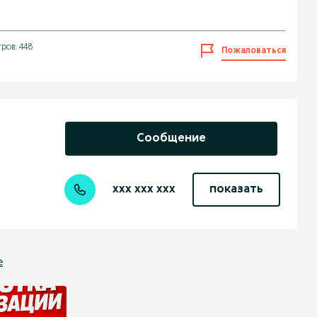
ров: 448
Пожаловаться
Сообщение
xxx xxx xxx
показать
е