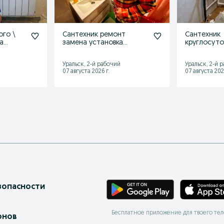
ого \
Сантехник ремонт
Сантехник
а
замена установка
круглосуто
а ремонт
сантехники
сантехника
Сантехниче
Уральск, 2-й рабочий
Уральск, 2-й 
07 августа 2026 г.
07 августа 202
зопасности
Бесплатное приложение для твоего те
онов