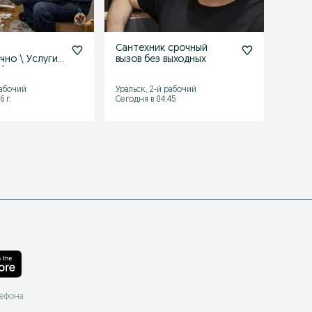
Сантехник срочный
Услуг
чно \ Услуги
вызов без выходных
 \
ские работы
рабочий
Уральск, 2-й рабочий
Уральс
6 г.
Сегодня в 04:45
04 авгу
лефона