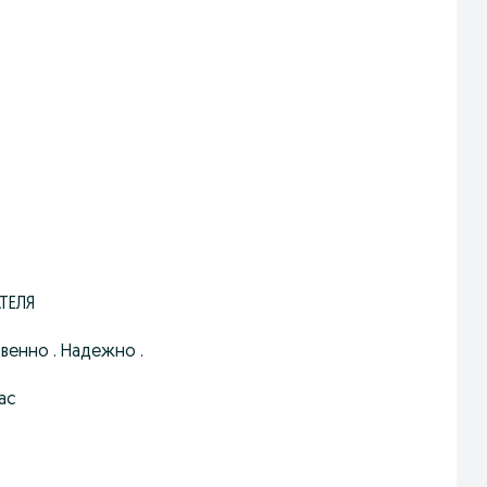
ТЕЛЯ
твенно . Надежно .
ас