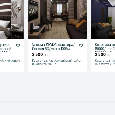
артира
1а комн ЛЮКС квартира/
Квартира п
асово/
Гоголя 53/фото 100%/
15000/час 
 100%
почасово/ночь/
10000/Юби
2 500 тг.
2 500 тг.
сутки/smart
Боулинг/Го
бийский район
Караганда, Казыбекбийский район
Караганда, К
03 августа 2026 г.
07 августа 202