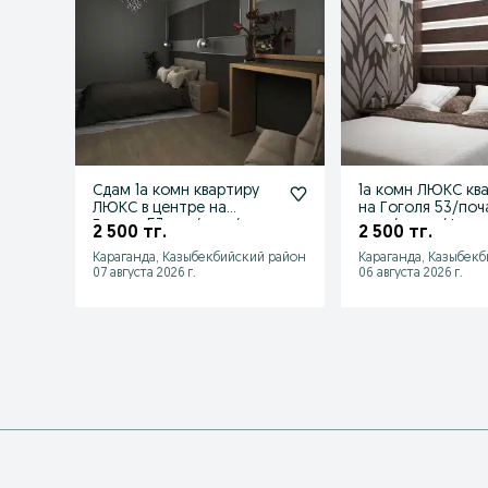
Сдам 1а комн квартиру
1а комн ЛЮКС кв
ЛЮКС в центре на
на Гоголя 53/поч
Гоголя 53 час/ночь/
ночь/сутки/фото
2 500 тг.
2 500 тг.
сутки
Караганда, Казыбекбийский район
Караганда, Казыбек
07 августа 2026 г.
06 августа 2026 г.