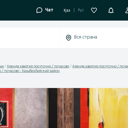
Уведомле
Чат
Рус
Қаз
лья
Аренда квартир посуточно / почасово
Аренда квартир посуточно / почас
 / почасово - Казыбекбийский район