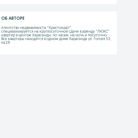
ОБ АВТОРЕ
Агентство недвижимости "Аристократ" 

специализируется на круглосуточной сдаче в аренду "ЛЮКС" 
квартир в центре Караганды, по часам, на ночь и посуточно. 
Все квартиры находятся в одном доме Караганда ул. Гоголя 53, 
кв 28