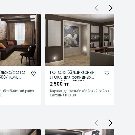
/люкс/ФОТО
ГОГОЛЯ 53/Шикарный
ГОГО
500/НОЧЬ
ЛЮКС для солидных
час 2
людей/час 2500/ночь
СОВР
2 500 тг.
2 500
ОЧНО/Smart/
10000
ремо
азыбекбийский район
Караганда, Казыбекбийский район
Карага
30
Сегодня в 10:00
Сегодн