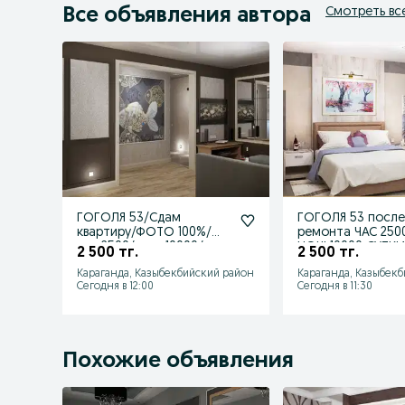
Все объявления автора
Смотреть вс
ГОГОЛЯ 53/Сдам
ГОГОЛЯ 53 посл
квартиру/ФОТО 100%/
ремонта ЧАС 250
час 2500/ночь 10000/
НОЧЬ10000 СУТК
2 500 тг.
2 500 тг.
Юбилей/Абдирова
15000/Smart tv/Wi
Караганда, Казыбекбийский район
Караганда, Казыбек
Сегодня в 12:00
Сегодня в 11:30
Похожие объявления