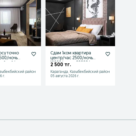
осуточно
Сдам 1ком квартира
Кварт
2500/ночь
центр/час 2500/ночь
Караг
лейный/
10000/сутки 20000/по
Н.Абд
2 500 тг.
2 500
голя
Гоголя 53
час/н
азыбекбийский район
Караганда, Казыбекбийский район
Карага
6 г.
05 августа 2026 г.
01 авгу