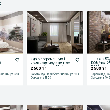
е
е
Сдаю современную 1
ГОГОЛЯ 53
0
комн.квартиру в центре
100%/ЧАС 2
И
города Гоголя 53/фото
10000/
2 500 тг.
2 500 тг.
Fi
100%
КРУГЛОСУТ
бийский район
Караганда, Казыбекбийский район
Караганда, К
WiFi
Сегодня в 11:00
Сегодня в 10: