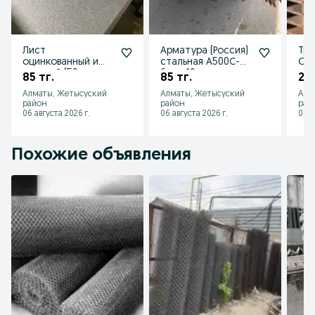
Лист
Арматура (Россия)
Тру
оцинкованный и
стальная А500С-от
Опт
цветной (50
6 до 40
роз
85 тг.
85 тг.
20 
цветов) — рубим
мм.Доставим в
Нед
Алматы, Жетысуский
Алматы, Жетысуский
Алм
до 3 м, цена
день заказа!
Дос
район
район
рай
выгодная!
06 августа 2026 г.
06 августа 2026 г.
06 а
Похожие объявления