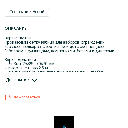
Состояние: Новый
ОПИСАНИЕ
Здравствуйте!
Производим сетку Рабица для заборов, ограждений,
каркасов, вольеров, спортивных и детских площадок.
Работаем с физлицами, компаниями, базами и дилерами.
Характеристики
– Ячейка: 25×25- 70×70 мм
– Высота: от 1 до 2,5 м
– Длина рулона: стандарт 10 м, под заказ — любая
– Проволока: чёрная и оцинкованная
Детальнее
– Диаметр проволоки: от 1,6 до 3 мм
– Производство: собственное, Алматы
Почему заказывают у нас?
Пожаловаться
– Производим сами — стабильно, качественно, по размерам
– Самая низкая цена по городу
– Отгружаем в день заказа — любые объёмы
– Отправляем по РК — Тараз, Шымкент, Астана, Кызылорда и
др.
– Толщина и ячейка соответствуют заявленным — можно
замерить