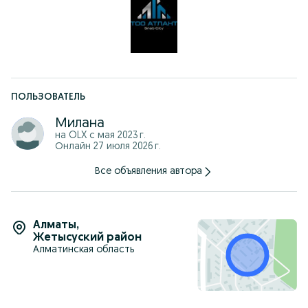
– Возврат в течение 14 дней при сохранности товарного
вида
– Оплата: Kaspi, безналичный расчёт, наличные
Адрес: проспект Рыскулова 94А (уг. Аэродромной)
Звоните — подскажу наличие и помогу с выбором.
Жду звонка — Милана!
ПОЛЬЗОВАТЕЛЬ
Милана
на OLX с
мая 2023 г.
Онлайн 27 июля 2026 г.
Все объявления автора
Алматы
,
Жетысуский район
Алматинская область