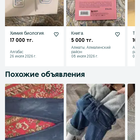
Химия биология.
Книга.
Туф
17 000 тг.
5 000 тг.
10 
Алматы, Алмалинский
Алм
Алгабас
район
рай
26 июля 2026 г.
08 июля 2026 г.
08 и
Похожие объявления