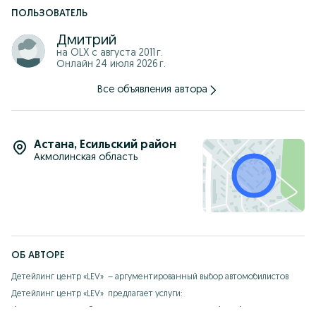
ПОЛЬЗОВАТЕЛЬ
Полный фото-видео отчет и присутствие клиента
Дмитрий
Также шумоизоляция арок специальными материалами для
подавления шума от колес
на OLX с
августа 2011 г.
Онлайн 24 июля 2026 г.
На все выше перечисленные работы, предоставляется
гарантия!
Все объявления автора
Наши адреса:
Левый берег, Проспект Кабанбай батыра 29 (В паркинге Жк
"Алматау")
instagram : detailing_lev
Астана
,
Есильский район
Акмолинская область
ОБ АВТОРЕ
Детейлинг центр «LEV»  – аргументированный выбор автомобилистов 

Детейлинг центр «LEV»  предлагает услуги: 

1) Бронирование лобовых стекол пленкой Clear Plex (США) ! 
