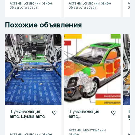
уточнения звонить на мобильный

Астана, Есильский район
Астана, Есильский район
Аст
instagram : detailing_lev
Автостекла!
Бронирование фар
куз
06 августа 2026 г.
06 августа 2026 г.
06 а
Полировка стекол
Кер
Похожие объявления
Шумоизоляция
Шумоизоляция
Шу
авто. Шумка авто
авто,
авт
профессиональная
Com
шумка авто
Тиш
Астана, Алматинский
Астана, Есильский район
район
Аст