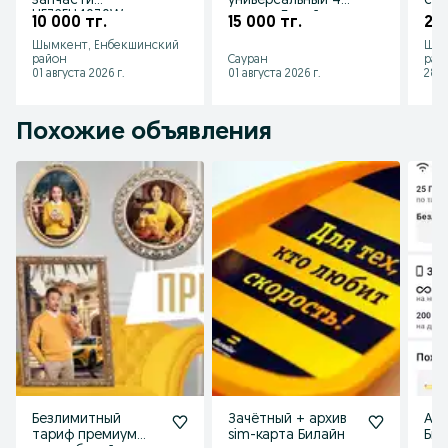
запчасти
универсальный 4G
спо
UE32EH4030W
роутер Билайн
чех
10 000 тг.
15 000 тг.
2 0
плата б\п
Актив Ксел
иго
Шымкент, Енбекшинский
Шым
подсветка Т-кон
АлтелТеле2 Изи
район
Сауран
рай
светодиоды
01 августа 2026 г.
01 августа 2026 г.
28 и
Похожие объявления
Безлимитный
Зачётный + архив
Арх
тариф премиум
sim-карта Билайн
Бил