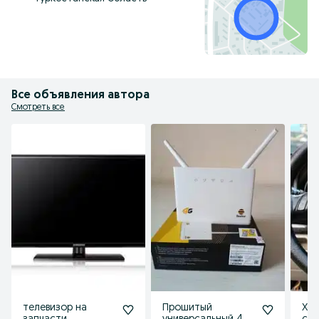
Все объявления автора
Смотреть все
телевизор на
Прошитый
Хоб