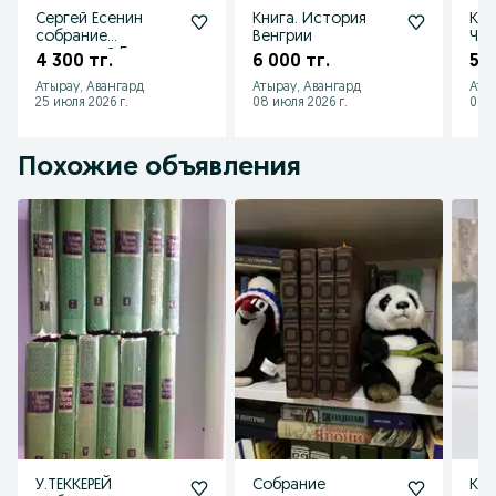
Сергей Есенин
Книга. История
Кни
собрание
Венгрии
Чех
сочинений 5 томов
4 300 тг.
6 000 тг.
5 0
Атырау, Авангард
Атырау, Авангард
Аты
25 июля 2026 г.
08 июля 2026 г.
08 и
Похожие объявления
У.ТЕККЕРЕЙ
Собрание
Кни