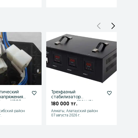
тический
Трехфазный
Стаб
напряжения
cтабилизатор
напр
 для KIPOR.
напряжения РЕСАНТА
10000
180 000 тг.
95 0
АСН-4500/3-ЭМ
сибский район
Алматы, Алатауский район
Бесаг
.
07 августа 2026 г.
14 июля