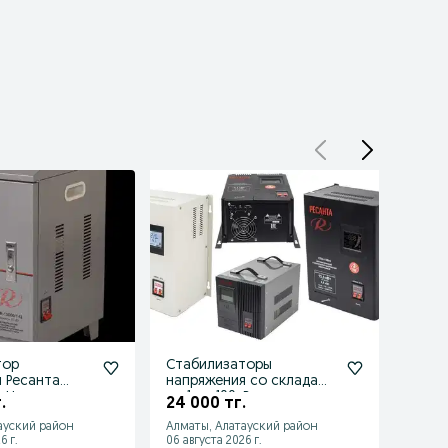
тор
Стабилизаторы
Стаб
 Ресанта
напряжения со склада
выбор
1-Ц
от 1 до 100кВт
.
24 000 тг.
24 0
ауский район
Алматы, Алатауский район
Алматы
6 г.
06 августа 2026 г.
05 авгу