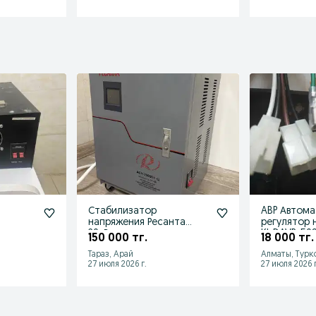
Стабилизатор
ABP Автома
напряжения Ресанта
регулятор 
еменого
20кВт
KI-DAVR-50S
150 000 тг.
18 000 тг.
Тараз, Арай
Алматы, Турк
27 июля 2026 г.
27 июля 2026 г