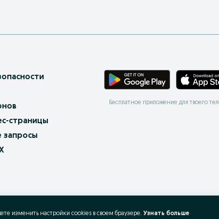
зопасности
Бесплатное приложение для твоего те
онов
ес-страницы
 запросы
X
жете изменить настройки cookies в своeм браузере.
Узнать больше