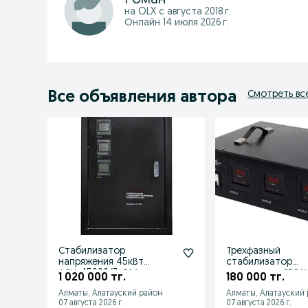
на OLX с
августа 2018 г.
Онлайн 14 июля 2026 г.
Все объявления автора
Смотреть вс
Стабилизатор
Трехфазный
напряжения 45кВт
cтабилизатор
АСН-45000/3-ЭМ
напряжения РЕСА
1 020 000 тг.
180 000 тг.
АСН-4500/3-ЭМ
Алматы, Алатауский район
Алматы, Алатауский
07 августа 2026 г.
07 августа 2026 г.