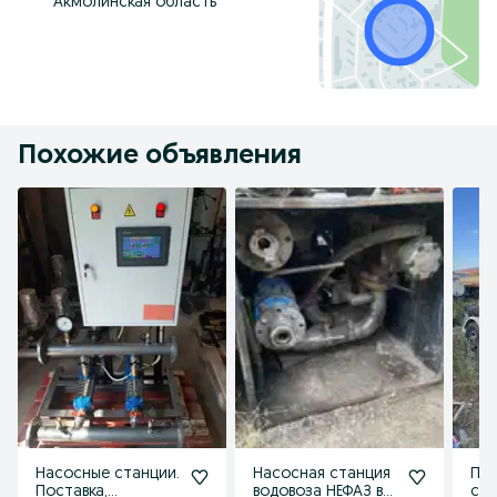
Акмолинская область
Похожие объявления
Насосные станции.
Насосная станция
Пр
Поставка,
водовоза НЕФАЗ в
ст