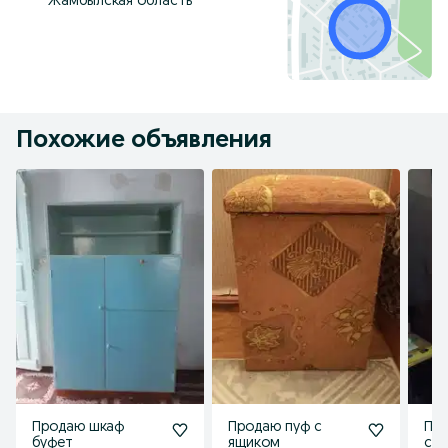
Жамбылская область
Похожие объявления
Продаю шкаф
Продаю пуф с
Пр
буфет
ящиком
сов