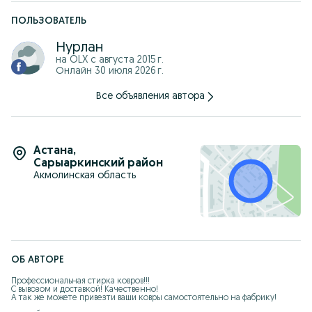
5) Вы оплачиваете заказ
Цена от 600 до 1800тг за квадратный метр!
ПОЛЬЗОВАТЕЛЬ
Цены могут варьироваться в зависимости от состояния
Нурлан
ковра, его материала, размера и сложности работы.
на OLX с
августа 2015 г.
Онлайн 30 июля 2026 г.
Все объявления автора
Астана
,
Сарыаркинский район
Акмолинская область
ОБ АВТОРЕ
Пpофecсиональнaя cтирка ковров!!!

С вывoзом и доставкой! Kaчecтвенно!

А так же можете привезти ваши ковры самостоятельно на фабрику!
