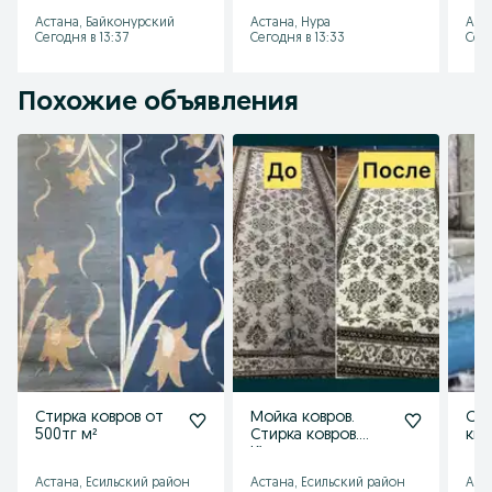
Если привозите сами, то цена 600тг. за 1м2
от 500тг за кв/м
Ас
Астана, Байконурский
Астана, Нура
Аст
Сегодня в 13:37
Сегодня в 13:33
Сего
Похожие объявления
Стирка ковров от
Мойка ковров.
От 
500тг м²
Стирка ковров.
кил
Кілем жуу.
чис
Химчистка
Хим
Астана, Есильский район
Астана, Есильский район
Аст
Ас