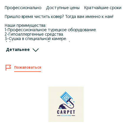
Профессионально Доступные цены Кратчайшие сроки
Пришло время чистить ковер? Тогда вам именно к нам!
Наши преимущества:
1-Профессиональное турецкое оборудование.
2-Гипоаллергенные средства.
3-Сушка в специальной камере.
4-Вывоз и доставка - бесплатно!
5-Cрок обработки 2-3 дня!
Детальнее
6-Постоянным клиентам скидка!
7-Ежемесячные акции!
Как происходит процесс чистки ковра:
Пожаловаться
1) Измерение размера
2) Удаление сухой грязи
3) Стирка
4) Отжим
5) Сушка в камере
6) Ароматизация
7) Упаковка
Как заказать чистку ковра:
1) Вы звоните и оставляете заявку
2) Мы забираем ковер
3) Стираем, сушим, упаковываем
4) Доставляем Ваш ковер