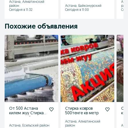
Если привозите сами, то цена 600тг. за 1м2
Астана, Алматинский
Аст
доставкой.
дос
район
Астана, Байконурский
рай
500
Сегодня в 11:32
Сегодня в 11:00
Сего
Похожие объявления
От 500 Астана
Стирка ковров
Сти
килем жуу Стирка
500тенге кв метр
ков
чистка мойка
тен
Астана, Алматинский
Химчистка ковров
Ас
Астана, Есильский район
район
Аст
Астана