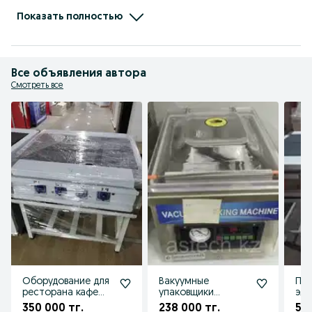
Будем рады сотрудничеству с Вами!

С уважением,  директор компании ASTECH.KZ

Показать полностью
 Айсұлтан Азаматұлы !
Все объявления автора
Смотреть все
Оборудование для
Вакуумные
Пл
ресторана кафе
упаковщики
эле
плита пекарни
вакууматоры
пр
350 000 тг.
238 000 тг.
595