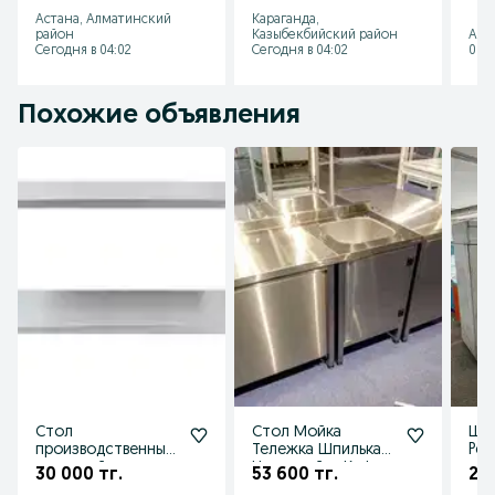
Астана
караганда
кон
Астана, Алматинский
Караганда,
каф
район
Казыбекбийский район
Аст
Сегодня в 04:02
Сегодня в 04:02
08 а
Похожие объявления
Стол
Стол Мойка
Шка
производственный
Тележка Шпилька
Pola
нержавейка
Нержавейка Кафе
ср
30 000 тг.
53 600 тг.
20
разделочный
Фаст-фуд чикен
ны