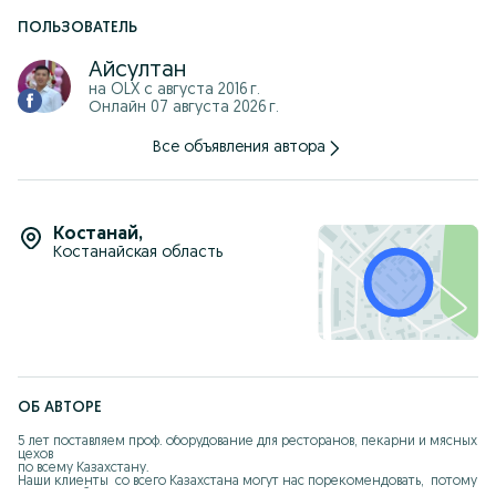
WhatsApp
ПОЛЬЗОВАТЕЛЬ
87*******75
87*******06
Айсултан
Сайт Astech.kz
на OLX с
августа 2016 г.
Онлайн 07 августа 2026 г.
Все объявления автора
Костанай
,
Костанайская область
ОБ АВТОРЕ
5 лет поставляем проф. оборудование для ресторанов, пекарни и мясных 
цехов 

по всему Казахстану.

Наши клиенты  со всего Казахстана могут нас порекомендовать,  потому 
что Мы работаем на репутацию. 
