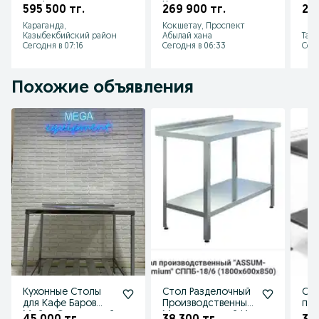
конфорная
Кокшетау печь
595 500 тг.
269 900 тг.
26
промышленная
плита
Караганда,
Кокшетау, Проспект
новая Караганда
Казыбекбийский район
Абылай хана
Тара
ресторан
Сегодня в 07:16
Сегодня в 06:33
Сего
Похожие объявления
Кухонные Столы
Стол Разделочный
Ст
для Кафе Баров
Производственный
про
Мойка Секционный
Металлический Из
раз