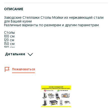
ОПИСАНИЕ
Заводские Стеллажи Столы Мойки из нержавеющей стали
для Вашей кухни
Различные варианты по размерам и другим параметрам
Столы
100 см
120 см
150 см
180 см
С полками и без
Детальнее
Грузоподъемность До 200 кг
Мойки
1 секционная
Пожаловаться
2 секции
3 секций
С доп. поверхностью и без
Стеллажи
100 см
120 см
150 см
180 см
Напишите нам Ватсап
87*******75