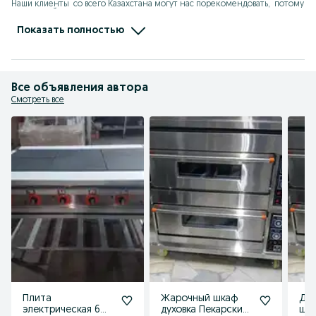
Наши клиенты  со всего Казахстана могут нас порекомендовать,  потому 
что Мы работаем на репутацию. 

Будем рады сотрудничеству с Вами!

С уважением,  директор компании ASTECH.KZ

Показать полностью
 Айсұлтан Азаматұлы !
Все объявления автора
Смотреть все
Плита
Жарочный шкаф
Дух
электрическая 6
духовка Пекарские
шка